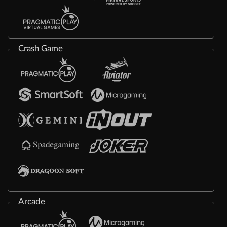
Crash Game
Arcade