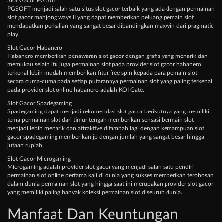
Slot Gacor PG Soft
PGSOFT menjadi salah satu situs slot gacor terbaik yang ada dengan permainan
slot gacor mahjong ways II yang dapat memberikan peluang pemain slot
mendapatkan perkalian yang sangat besar dibandingkan maxwin dari pragmatic
play.
Slot Gacor Habanero
Habanero memberikan penawaran slot gacor dengan grafis yang menarik dan
memukau selain itu juga permainan slot pada provider slot gacor habanero
terkenal lebih mudah memberikan fitur free spin kepada para pemain slot
secara cuma-cuma pada setiap putarannya permainan slot yang paling terkenal
pada provider slot online habanero adalah KOI Gate.
Slot Gacor Spadegaming
Spadegaming dapat menjadi rekomendasi slot gacor berikutnya yang memiliki
tema permainan slot dari timur tengah memberikan sensasi bermain slot
menjadi lebih menarik dan attraktive ditambah lagi dengan kemampuan slot
gacor spadegaming memberikan jp dengan jumlah yang sangat besar hingga
jutaan rupiah.
Slot Gacor Microgaming
Microgaming adalah provider slot gacor yang menjadi salah satu pendiri
permainan slot online pertama kali di dunia yang sukses memberikan terobosan
dalam dunia permainan slot yang hingga saat ini merupakan provider slot gacor
yang memiliki paling banyak koleksi permainan slot diseuruh dunia.
Manfaat Dan Keuntungan