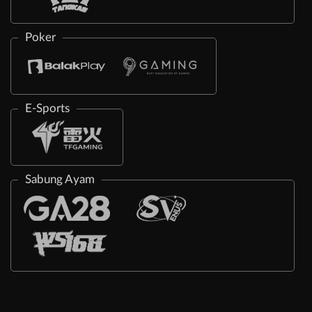
Poker
E-Sports
Sabung Ayam