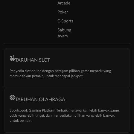
Arcade
Poker
E-Sports
Sabung
Ayam
TARUHAN SLOT
Penyedia slot online dengan beragam pilihan game menarik yang
memudahkan pemain untuk mencapai jackpot
TARUHAN OLAHRAGA
Sportsbook Gaming Platform Terbaik menawarkan lebih banyak game,
odds yang lebih tinggi, dan menyediakan pilihan yang lebih banyak
untuk pemain.