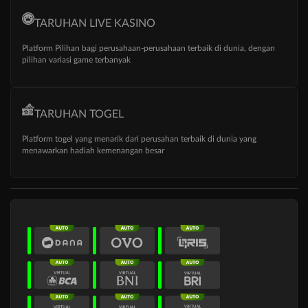
TARUHAN LIVE KASINO
Platform Pilihan bagi perusahaan-perusahaan terbaik di dunia, dengan
pilihan variasi game terbanyak
TARUHAN TOGEL
Platform togel yang menarik dari perusahan terbaik di dunia yang
menawarkan hadiah kemenangan besar