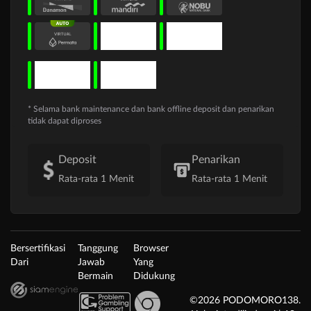
* Selama bank maintenance dan bank offline deposit dan penarikan
tidak dapat diproses
Deposit
Penarikan
Rata-rata 1 Menit
Rata-rata 1 Menit
Bersertifikasi
Tanggung
Browser
Dari
Jawab
Yang
Bermain
Didukung
©2026 PODOMORO138.