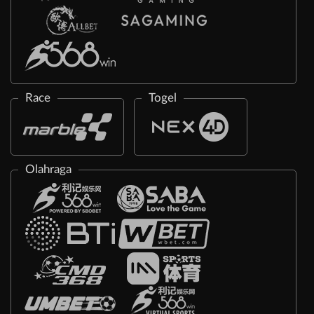
Race
Togel
Olahraga