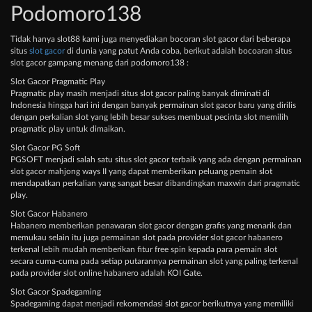
Podomoro138
Tidak hanya slot88 kami juga menyediakan bocoran slot gacor dari beberapa
situs
slot gacor
di dunia yang patut Anda coba, berikut adalah bocoaran situs
slot gacor gampang menang dari podomoro138 :
Slot Gacor Pragmatic Play
Pragmatic play masih menjadi situs slot gacor paling banyak diminati di
Indonesia hingga hari ini dengan banyak permainan slot gacor baru yang dirilis
dengan perkalian slot yang lebih besar sukses membuat pecinta slot memilih
pragmatic play untuk dimaikan.
Slot Gacor PG Soft
PGSOFT menjadi salah satu situs slot gacor terbaik yang ada dengan permainan
slot gacor mahjong ways II yang dapat memberikan peluang pemain slot
mendapatkan perkalian yang sangat besar dibandingkan maxwin dari pragmatic
play.
Slot Gacor Habanero
Habanero memberikan penawaran slot gacor dengan grafis yang menarik dan
memukau selain itu juga permainan slot pada provider slot gacor habanero
terkenal lebih mudah memberikan fitur free spin kepada para pemain slot
secara cuma-cuma pada setiap putarannya permainan slot yang paling terkenal
pada provider slot online habanero adalah KOI Gate.
Slot Gacor Spadegaming
Spadegaming dapat menjadi rekomendasi slot gacor berikutnya yang memiliki