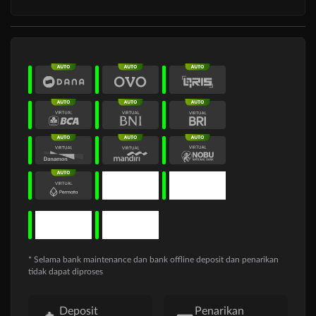
* Selama bank maintenance dan bank offline deposit dan penarikan
tidak dapat diproses
Deposit
Penarikan