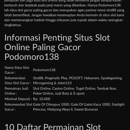
penipuan dan juga situs slot online yang tidak berlisensi jangan sampai kalian
bertaruh dan terjebak pada janji manis yang diberikan. Hanya Podomoro138
lah situs slot gacor paling gacor dan merupakan agen partner resmi slot88 yang
telah berserifikat. Jangan lewatkan kesemaptan Anda bermain di situs slot kami
dan memenangkan hadiah hingga milyaran juta rupiah dalam waktu sesingkat-
singkatnya.
Informasi Penting Situs Slot
Online Paling Gacor
Podomoro138
Nama Situs Slot
Podomoro138
Gacor :
Rekomendasi
Slot88, Pragmatic Play, PGSOFT, Habanero, Spadegaming,
Situs Slot Gacor :
Microgaming & Joker123
Permainan Judi
Slot Online, Casino Online, Togel Online, Tembak Ikan,
Online :
Poker Online, Judi Bola & E-sport
Minimal Deposit :
Rp. 10.000
Rekomendasi Slot
Gate Of Olmypus 1000, Gate Of Gatot Kaca 1000, Starlight
Gacor :
Princess, Mahjong Ways II, Sweet Bonanza
10 Daftar Permainan Slot