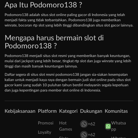
Apa Itu Podomoro138 ?
Podomoro138 adalah situs slot online paling gacor di Indonesia yang telah
menjadi fakta yang tidak terbantahkan. Podomoro138 juga memberikan
winrate, bocoran rtp slot yang lebih tinggi dibandingkan situs slot gacor lainnya.
Mengapa harus bermain slot di
Podomoro138 ?
Podomoro138 menjadi situs slot resmi yang memberikan banyak keuntungan,
mulai dari jackpot yang lebih besar, tingkat rtp slot dan juga winrate yang lebih
tinggi dan masih banyak keuntungan lainnya.
Daftar segera di situs slot resmi podomoro138 jangan sia-siakan kesempatan
kalian untuk menjadi kaya raya dengan bermain judi slot online pada situs slot
gacor kami yang sudah 10 puluhan tahun berdiri melayanin segala keperluan
dan juga kepentingan para member slot online di Indonesia.
Kebijaksanaan
Platform
Kategori
Dukungan
Komunitas
Promosi
Hot
Whatsa
+62
Games
pp
Loyalty
+62