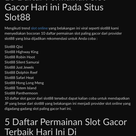
Gacor Hari ini Pada Situs
Slot88
Mengikuti trend
slot online
yang belakangan ini viral seperti slot88 kami
menyediakan bocoran 10 daftar permainan slot paling gacor dari provider
slot88 yang bisa dijadikan rekomendasi untuk Anda coba :
Slot88 Qixi
Slot88 Highway King
Slot88 Robin Hoot
Slot88 Silent Samurai
Slot88 Just Jewels
Slot88 Dolphin Reef
Slot88 Safari Heat
Slot88 Hong Long Meng
Slot88 Totem Island
Slot88 Panthermoon
10 daftar slot gacor dari slot88 tersebut dapat kalian coba untuk mendapatkan
JP yang besar dari slot88 yang belakangan ini menjadi provider slot online yang
digadang-gadang slot paling gacor hari ini.
5 Daftar Permainan Slot Gacor
Terbaik Hari Ini Di