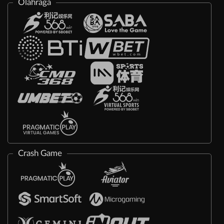
Olahraga
Crash Game