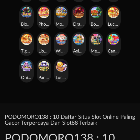
Block Buster
Phoenix Slot4D
Mobox Olympia
Dragon Treasure
Bonsai of the Riches
Lucky Cat Slot4D
Tiger Slot4D
Lion Dance Slot4D
Winter Winnings
Axie Universe
Meta Space
Candy Bomb
Oni Cosmic Atlas
Panda Realm
Lucky Coins
PODOMORO138 : 10 Daftar Situs Slot Online Paling
Gacor Terpercaya Dan Slot88 Terbaik
PODOMORO138 : 10